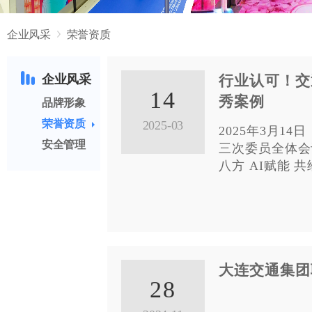
企业风采
荣誉资质
企业风采
行业认可！交
14
秀案例
品牌形象
荣誉资质
2025-03
2025年3月
安全管理
三次委员全体会
八方 AI赋能
交通领域的应用
的思路与方向。
大连交通集团
28